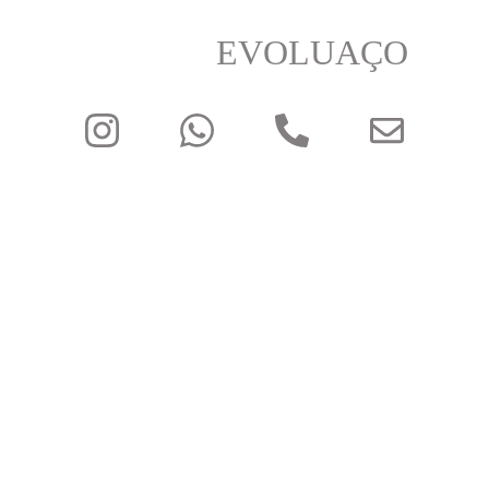
EVOLUAÇO
Z D FRACARO LTDA
CONTATOS
(45) 3264 6879
(45) 99914 8672
contato@evoluaco.com.br
evoluaco@hotmail.com
POLÍTICAS
POLÍTICAS DE PRIVACIDADE